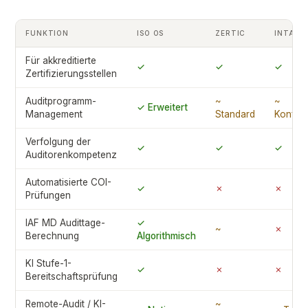
FUNKTION
ISO OS
ZERTIC
INTACT
Für akkreditierte
✓
✓
✓
Zertifizierungsstellen
Auditprogramm-
~
~
✓ Erweitert
Management
Standard
Konfigu
Verfolgung der
✓
✓
✓
Auditorenkompetenz
Automatisierte COI-
✓
✗
✗
Prüfungen
IAF MD Audittage-
✓
~
✗
Berechnung
Algorithmisch
KI Stufe-1-
✓
✗
✗
Bereitschaftsprüfung
Remote-Audit / KI-
~