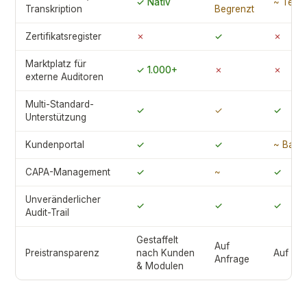
✓ Nativ
~ Teilw
Transkription
Begrenzt
Zertifikatsregister
✗
✓
✗
Marktplatz für
✓ 1.000+
✗
✗
externe Auditoren
Multi-Standard-
✓
✓
✓
Unterstützung
Kundenportal
✓
✓
~ Basis
CAPA-Management
✓
~
✓
Unveränderlicher
✓
✓
✓
Audit-Trail
Gestaffelt
Auf
Preistransparenz
nach Kunden
Auf An
Anfrage
& Modulen