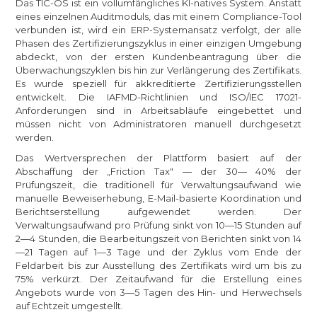
Das TIC-OS ist ein vollumfängliches KI-natives System. Anstatt
eines einzelnen Auditmoduls, das mit einem Compliance-Tool
verbunden ist, wird ein ERP-Systemansatz verfolgt, der alle
Phasen des Zertifizierungszyklus in einer einzigen Umgebung
abdeckt, von der ersten Kundenbeantragung über die
Überwachungszyklen bis hin zur Verlängerung des Zertifikats.
Es wurde speziell für akkreditierte Zertifizierungsstellen
entwickelt. Die IAFMD-Richtlinien und ISO/IEC 17021-
Anforderungen sind in Arbeitsabläufe eingebettet und
müssen nicht von Administratoren manuell durchgesetzt
werden.
Das Wertversprechen der Plattform basiert auf der
Abschaffung der „Friction Tax" — der 30— 40% der
Prüfungszeit, die traditionell für Verwaltungsaufwand wie
manuelle Beweiserhebung, E-Mail-basierte Koordination und
Berichtserstellung aufgewendet werden. Der
Verwaltungsaufwand pro Prüfung sinkt von 10—15 Stunden auf
2—4 Stunden, die Bearbeitungszeit von Berichten sinkt von 14
—21 Tagen auf 1—3 Tage und der Zyklus vom Ende der
Feldarbeit bis zur Ausstellung des Zertifikats wird um bis zu
75% verkürzt. Der Zeitaufwand für die Erstellung eines
Angebots wurde von 3—5 Tagen des Hin- und Herwechsels
auf Echtzeit umgestellt.